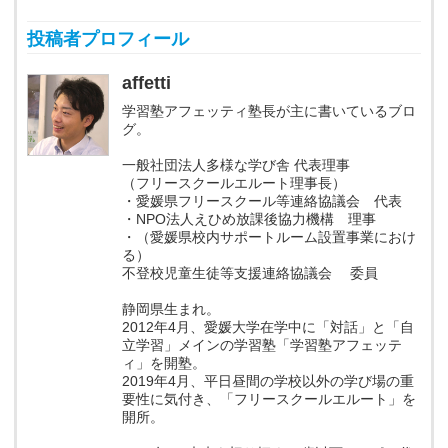
投稿者プロフィール
affetti
学習塾アフェッティ塾長が主に書いているブロ
グ。
一般社団法人多様な学び舎 代表理事
（フリースクールエルート理事長）
・愛媛県フリースクール等連絡協議会 代表
・NPO法人えひめ放課後協力機構 理事
・（愛媛県校内サポートルーム設置事業におけ
る）
不登校児童生徒等支援連絡協議会 委員
静岡県生まれ。
2012年4月、愛媛大学在学中に「対話」と「自
立学習」メインの学習塾「学習塾アフェッテ
ィ」を開塾。
2019年4月、平日昼間の学校以外の学び場の重
要性に気付き、「フリースクールエルート」を
開所。