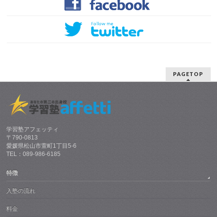
PAGETOP
学習塾アフェッティ
〒790-0813
愛媛県松山市萱町1丁目5-6
TEL：089-986-6185
特徴
入塾の流れ
料金