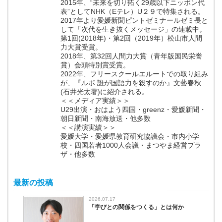
2015年、“未来を切り拓く29歳以下ニッポン代
表”としてNHK（Eテレ）U２９で特集される。
2017年より愛媛新聞ピントゼミナールゼミ長と
して「次代を生き抜くメッセージ」の連載中。
第1回(2018年)・第2回（2019年）松山市人間
力大賞受賞。
2018年、第32回人間力大賞（青年版国民栄誉
賞）会頭特別賞受賞。
2022年、フリースクールエルートでの取り組み
が、『ルポ 誰が国語力を殺すのか』文藝春秋
(石井光太著)に紹介される。
＜＜メディア実績＞＞
U29出演・おはよう四国・greenz・愛媛新聞・
朝日新聞・南海放送・他多数
＜＜講演実績＞＞
愛媛大学・愛媛県教育研究協議会・市内小学
校・四国若者1000人会議・まつやま経営プラ
ザ・他多数
最新の投稿
2026.07.17
「学びとの関係をつくる」とは何か