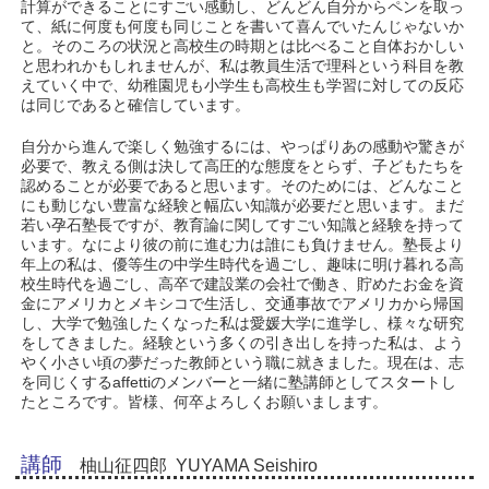
計算ができることにすごい感動し、どんどん自分からペンを取っ
て、紙に何度も何度も同じことを書いて喜んでいたんじゃないか
と。そのころの状況と高校生の時期とは比べること自体おかしい
と思われかもしれませんが、私は教員生活で理科という科目を教
えていく中で、幼稚園児も小学生も高校生も学習に対しての反応
は同じであると確信しています。
自分から進んで楽しく勉強するには、やっぱりあの感動や驚きが
必要で、教える側は決して高圧的な態度をとらず、子どもたちを
認めることが必要であると思います。そのためには、どんなこと
にも動じない豊富な経験と幅広い知識が必要だと思います。まだ
若い孕石塾長ですが、教育論に関してすごい知識と経験を持って
います。なにより彼の前に進む力は誰にも負けません。塾長より
年上の私は、優等生の中学生時代を過ごし、趣味に明け暮れる高
校生時代を過ごし、高卒で建設業の会社で働き、貯めたお金を資
金にアメリカとメキシコで生活し、交通事故でアメリカから帰国
し、大学で勉強したくなった私は愛媛大学に進学し、様々な研究
をしてきました。経験という多くの引き出しを持った私は、よう
やく小さい頃の夢だった教師という職に就きました。現在は、志
を同じくするaffettiのメンバーと一緒に塾講師としてスタートし
たところです。皆様、何卒よろしくお願いまします。
講師
柚山征四郎 YUYAMA Seishiro