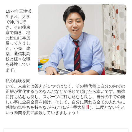
19××年三津浜
生まれ。大学
で神戸に行
き、その後東
京で働き、地
元松山に再度
帰ってきまし
た。小売、建
築、通信制高
校と様々な職
を経験してい
ます。
私の経験を聞
いて、人生とは答えが１つではなく、その時代毎に自分の内での
正解が変化するものなんだなとか感じて頂けたら幸いです。勉強
に打ち込むも良し、スポーツに打ち込むも良し。自分の中での楽
しい事に全身全霊を傾け、そして、自分に関わる全ての人たちに
感謝の気持ちを持ちながら(これが一番大切
)、二度とない今と
いう瞬間を共に謳歌していきましょう！