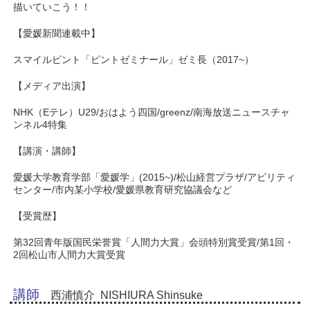
描いていこう！！
【愛媛新聞連載中】
スマイルピント「ピントゼミナール」ゼミ長（2017~）
【メディア出演】
NHK（Eテレ）U29/おはよう四国/greenz/南海放送ニュースチャ
ンネル4特集
【講演・講師】
愛媛大学教育学部「愛媛学」(2015~)/松山経営プラザ/アビリティ
センター/市内某小学校/愛媛県教育研究協議会など
【受賞歴】
第32回青年版国民栄誉賞「人間力大賞」会頭特別賞受賞/第1回・
2回松山市人間力大賞受賞
講師
西浦慎介 NISHIURA Shinsuke