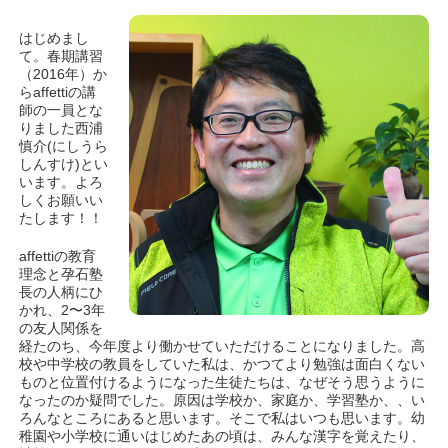
はじめまし
て。春期講習
（2016年）か
らaffettiの講
師の一員とな
りました西浦
慎介(にしうら
しんすけ)とい
います。よろ
しくお願いい
たします！！
affettiの教育
理念と孕石塾
長の人柄にひ
かれ、2〜3年
の友人関係を
経たのち、今年度より働かせていただけることになりました。高
校や中学校の教員をしていた私は、かつてより勉強は面白くない
ものと位置付けるようになった生徒たちは、なぜそう思うように
なったのか疑問でした。原因は学校か、家庭か、学習塾か、、い
ろんなところにあると思います。そこで私はいつも思います。幼
稚園や小学校に通いはじめたあの頃は、みんな漢字を覚えたり、