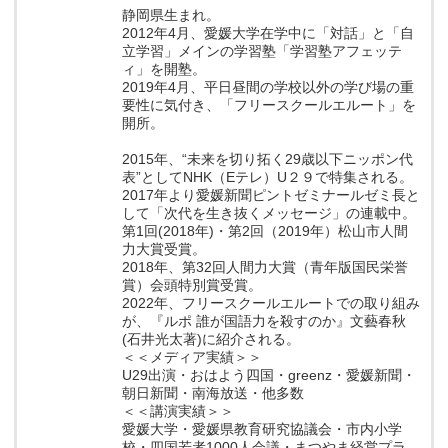
静岡県生まれ。
2012年4月、愛媛大学在学中に「対話」と「自
立学習」メインの学習塾「学習塾アフェッテ
ィ」を開塾。
2019年4月、平日昼間の学校以外の学び場の重
要性に気付き、「フリースクールエルート」を
開所。
2015年、“未来を切り拓く29歳以下ニッポン代
表”としてNHK（Eテレ）U２９で特集される。
2017年より愛媛新聞ピントゼミナールゼミ長と
して「次代を生き抜くメッセージ」の連載中。
第1回(2018年)・第2回（2019年）松山市人間
力大賞受賞。
2018年、第32回人間力大賞（青年版国民栄誉
賞）会頭特別賞受賞。
2022年、フリースクールエルートでの取り組み
が、『ルポ 誰が国語力を殺すのか』文藝春秋
(石井光太著)に紹介される。
＜＜メディア実績＞＞
U29出演・おはよう四国・greenz・愛媛新聞・
朝日新聞・南海放送・他多数
＜＜講演実績＞＞
愛媛大学・愛媛県教育研究協議会・市内小学
校・四国若者1000人会議・まつやま経営プラ