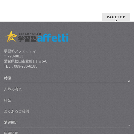
PAGETOP
学習塾アフェッティ
〒790-0813
愛媛県松山市萱町1丁目5-6
TEL：089-986-6185
特徴
入塾の流れ
料金
よくあるご質問
講師紹介
採用情報