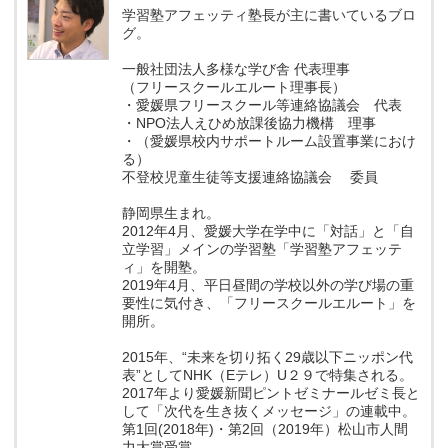
学習塾アフェッティ塾長が主に書いているブロ
グ。
一般社団法人多様な学び舎 代表理事
（フリースクールエルート理事長）
・愛媛県フリースクール等連絡協議会 代表
・NPO法人えひめ放課後協力機構 理事
・（愛媛県校内サポートルーム設置事業におけ
る）
不登校児童生徒等支援連絡協議会 委員
静岡県生まれ。
2012年4月、愛媛大学在学中に「対話」と「自
立学習」メインの学習塾「学習塾アフェッテ
ィ」を開塾。
2019年4月、平日昼間の学校以外の学び場の重
要性に気付き、「フリースクールエルート」を
開所。
2015年、“未来を切り拓く29歳以下ニッポン代
表”としてNHK（Eテレ）U２９で特集される。
2017年より愛媛新聞ピントゼミナールゼミ長と
して「次代を生き抜くメッセージ」の連載中。
第1回(2018年)・第2回（2019年）松山市人間
力大賞受賞。