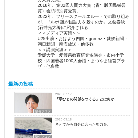
2018年、第32回人間力大賞（青年版国民栄誉
賞）会頭特別賞受賞。
2022年、フリースクールエルートでの取り組み
が、『ルポ 誰が国語力を殺すのか』文藝春秋
(石井光太著)に紹介される。
＜＜メディア実績＞＞
U29出演・おはよう四国・greenz・愛媛新聞・
朝日新聞・南海放送・他多数
＜＜講演実績＞＞
愛媛大学・愛媛県教育研究協議会・市内小学
校・四国若者1000人会議・まつやま経営プラ
ザ・他多数
最新の投稿
2026.07.17
「学びとの関係をつくる」とは何か
塾長ブログ
2026.03.18
考えてから自分に合った努力を。
塾生ブログ