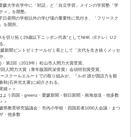
月、愛媛大学在学中に「対話」と「自立学習」メインの学習塾「学
ティ」を開塾。
月、平日昼間の学校以外の学び場の重要性に気付き、「フリースク
」を開所。
未来を切り拓く29歳以下ニッポン代表”としてNHK（Eテレ）U２
る。
り愛媛新聞ピントゼミナールゼミ長として「次代を生き抜くメッセ
中。
8年)・第2回（2019年）松山市人間力大賞受賞。
第32回人間力大賞（青年版国民栄誉賞）会頭特別賞受賞。
フリースクールエルートでの取り組みが、『ルポ 誰が国語力を殺
春秋(石井光太著)に紹介される。
実績＞＞
おはよう四国・greenz・愛媛新聞・朝日新聞・南海放送・他多数
＞＞
媛県教育研究協議会・市内小学校・四国若者1000人会議・まつ
ザ・他多数