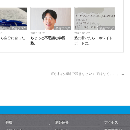
塾生ブログ
塾長ブログ
塾生ブログ
18
2025.11.21
2025.03.02
から自分に合った
ちょっと不思議な学習
塾に着いたら、ホワイト
。
塾。
ボードに。
「置かれた場所で咲きなさい」ではなく、、、
→
特徴
講師紹介
アクセス