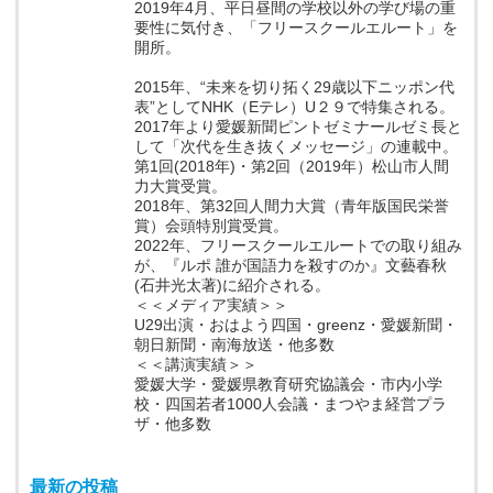
2019年4月、平日昼間の学校以外の学び場の重
要性に気付き、「フリースクールエルート」を
開所。
2015年、“未来を切り拓く29歳以下ニッポン代
表”としてNHK（Eテレ）U２９で特集される。
2017年より愛媛新聞ピントゼミナールゼミ長と
して「次代を生き抜くメッセージ」の連載中。
第1回(2018年)・第2回（2019年）松山市人間
力大賞受賞。
2018年、第32回人間力大賞（青年版国民栄誉
賞）会頭特別賞受賞。
2022年、フリースクールエルートでの取り組み
が、『ルポ 誰が国語力を殺すのか』文藝春秋
(石井光太著)に紹介される。
＜＜メディア実績＞＞
U29出演・おはよう四国・greenz・愛媛新聞・
朝日新聞・南海放送・他多数
＜＜講演実績＞＞
愛媛大学・愛媛県教育研究協議会・市内小学
校・四国若者1000人会議・まつやま経営プラ
ザ・他多数
最新の投稿