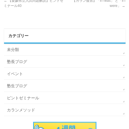
←
【愛媛県立入試問題解説】ピントゼ
【カラン復習】「If I was」 と「If I
ミナール40
were」
→
カテゴリー
未分類
塾長ブログ
イベント
塾生ブログ
ピントゼミナール
カランメソッド