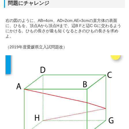
問題にチャレンジ
右の図のように、AB=4cm、AD=2cm,AE=3cmの直方体の表面
に、ひもを、頂点Aから頂点Hまで、辺B Fと辺C Gに交わるよう
にかける。ひもの長さが最も短くなるときのひもの長さを求め
よ。
（2019年度愛媛県立入試問題改）