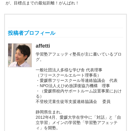
が、目標点までの最短距離！がんばれ！
投稿者プロフィール
affetti
学習塾アフェッティ塾長が主に書いているブロ
グ。
一般社団法人多様な学び舎 代表理事
（フリースクールエルート理事長）
・愛媛県フリースクール等連絡協議会 代表
・NPO法人えひめ放課後協力機構 理事
・（愛媛県校内サポートルーム設置事業におけ
る）
不登校児童生徒等支援連絡協議会 委員
静岡県生まれ。
2012年4月、愛媛大学在学中に「対話」と「自
立学習」メインの学習塾「学習塾アフェッテ
ィ」を開塾。