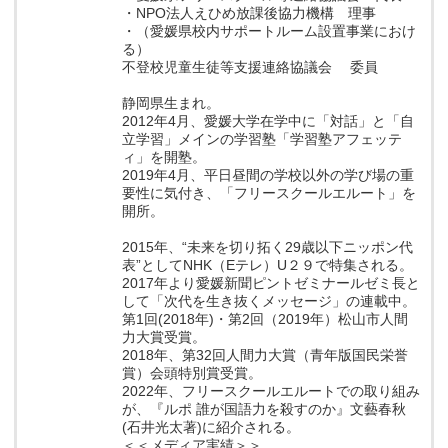
・NPO法人えひめ放課後協力機構 理事
・（愛媛県校内サポートルーム設置事業におけ
る）
不登校児童生徒等支援連絡協議会 委員
静岡県生まれ。
2012年4月、愛媛大学在学中に「対話」と「自
立学習」メインの学習塾「学習塾アフェッテ
ィ」を開塾。
2019年4月、平日昼間の学校以外の学び場の重
要性に気付き、「フリースクールエルート」を
開所。
2015年、“未来を切り拓く29歳以下ニッポン代
表”としてNHK（Eテレ）U２９で特集される。
2017年より愛媛新聞ピントゼミナールゼミ長と
して「次代を生き抜くメッセージ」の連載中。
第1回(2018年)・第2回（2019年）松山市人間
力大賞受賞。
2018年、第32回人間力大賞（青年版国民栄誉
賞）会頭特別賞受賞。
2022年、フリースクールエルートでの取り組み
が、『ルポ 誰が国語力を殺すのか』文藝春秋
(石井光太著)に紹介される。
＜＜メディア実績＞＞