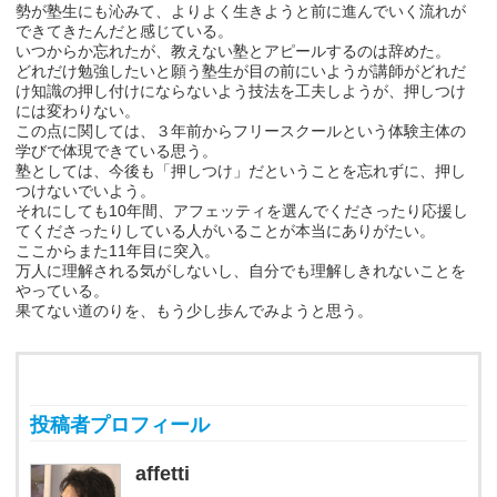
勢が塾生にも沁みて、よりよく生きようと前に進んでいく流れが
できてきたんだと感じている。
いつからか忘れたが、教えない塾とアピールするのは辞めた。
どれだけ勉強したいと願う塾生が目の前にいようが講師がどれだ
け知識の押し付けにならないよう技法を工夫しようが、押しつけ
には変わりない。
この点に関しては、３年前からフリースクールという体験主体の
学びで体現できている思う。
塾としては、今後も「押しつけ」だということを忘れずに、押し
つけないでいよう。
それにしても10年間、アフェッティを選んでくださったり応援し
てくださったりしている人がいることが本当にありがたい。
ここからまた11年目に突入。
万人に理解される気がしないし、自分でも理解しきれないことを
やっている。
果てない道のりを、もう少し歩んでみようと思う。
投稿者プロフィール
affetti