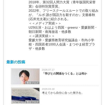
2018年、第32回人間力大賞（青年版国民栄誉
賞）会頭特別賞受賞。
2022年、フリースクールエルートでの取り組み
が、『ルポ 誰が国語力を殺すのか』文藝春秋
(石井光太著)に紹介される。
＜＜メディア実績＞＞
U29出演・おはよう四国・greenz・愛媛新聞・
朝日新聞・南海放送・他多数
＜＜講演実績＞＞
愛媛大学・愛媛県教育研究協議会・市内小学
校・四国若者1000人会議・まつやま経営プラ
ザ・他多数
最新の投稿
2026.07.17
「学びとの関係をつくる」とは何か
塾長ブログ
2026.03.18
考えてから自分に合った努力を。
塾生ブログ