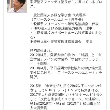
学習塾アフェッティ塾長が主に書いているブロ
グ。
一般社団法人多様な学び舎 代表理事
（フリースクールエルート理事長）
・愛媛県フリースクール等連絡協議会 代表
・NPO法人えひめ放課後協力機構 理事
・（愛媛県校内サポートルーム設置事業におけ
る）
不登校児童生徒等支援連絡協議会 委員
静岡県生まれ。
2012年4月、愛媛大学在学中に「対話」と「自
立学習」メインの学習塾「学習塾アフェッテ
ィ」を開塾。
2019年4月、平日昼間の学校以外の学び場の重
要性に気付き、「フリースクールエルート」を
開所。
2015年、“未来を切り拓く29歳以下ニッポン代
表”としてNHK（Eテレ）U２９で特集される。
2017年より愛媛新聞ピントゼミナールゼミ長と
して「次代を生き抜くメッセージ」の連載中。
第1回(2018年)・第2回（2019年）松山市人間
力大賞受賞。