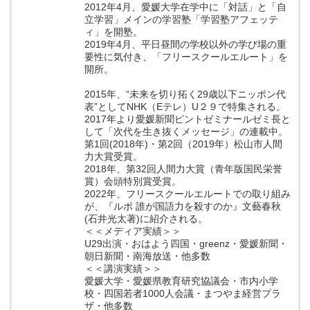
2012年4月、愛媛大学在学中に「対話」と「自
立学習」メインの学習塾「学習塾アフェッテ
ィ」を開塾。
2019年4月、平日昼間の学校以外の学び場の重
要性に気付き、「フリースクールエルート」を
開所。
2015年、“未来を切り拓く29歳以下ニッポン代
表”としてNHK（Eテレ）U２９で特集される。
2017年より愛媛新聞ピントゼミナールゼミ長と
して「次代を生き抜くメッセージ」の連載中。
第1回(2018年)・第2回（2019年）松山市人間
力大賞受賞。
2018年、第32回人間力大賞（青年版国民栄誉
賞）会頭特別賞受賞。
2022年、フリースクールエルートでの取り組み
が、『ルポ 誰が国語力を殺すのか』文藝春秋
(石井光太著)に紹介される。
＜＜メディア実績＞＞
U29出演・おはよう四国・greenz・愛媛新聞・
朝日新聞・南海放送・他多数
＜＜講演実績＞＞
愛媛大学・愛媛県教育研究協議会・市内小学
校・四国若者1000人会議・まつやま経営プラ
ザ・他多数