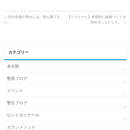
←
自分自身の幸せには、誰も勝てな
【リクルート】本格的に組織づくりを
い。
始めることにした。
→
カテゴリー
未分類
塾長ブログ
イベント
塾生ブログ
ピントゼミナール
カランメソッド