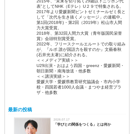
2015年、“未来を切り拓く29歳以下ニッポン代
表”としてNHK（Eテレ）U２９で特集される。
2017年より愛媛新聞ピントゼミナールゼミ長と
して「次代を生き抜くメッセージ」の連載中。
第1回(2018年)・第2回（2019年）松山市人間
力大賞受賞。
2018年、第32回人間力大賞（青年版国民栄誉
賞）会頭特別賞受賞。
2022年、フリースクールエルートでの取り組み
が、『ルポ 誰が国語力を殺すのか』文藝春秋
(石井光太著)に紹介される。
＜＜メディア実績＞＞
U29出演・おはよう四国・greenz・愛媛新聞・
朝日新聞・南海放送・他多数
＜＜講演実績＞＞
愛媛大学・愛媛県教育研究協議会・市内小学
校・四国若者1000人会議・まつやま経営プラ
ザ・他多数
最新の投稿
2026.07.17
「学びとの関係をつくる」とは何か