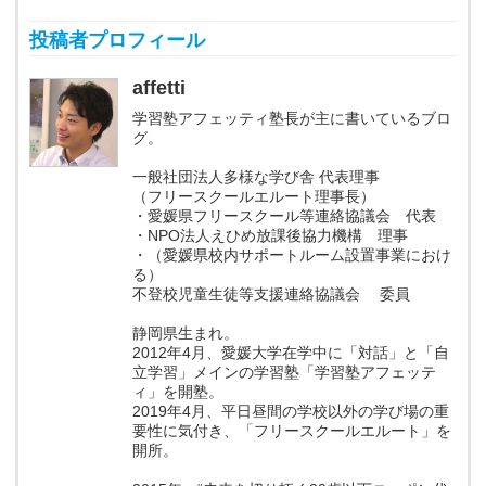
投稿者プロフィール
affetti
学習塾アフェッティ塾長が主に書いているブロ
グ。
一般社団法人多様な学び舎 代表理事
（フリースクールエルート理事長）
・愛媛県フリースクール等連絡協議会 代表
・NPO法人えひめ放課後協力機構 理事
・（愛媛県校内サポートルーム設置事業におけ
る）
不登校児童生徒等支援連絡協議会 委員
静岡県生まれ。
2012年4月、愛媛大学在学中に「対話」と「自
立学習」メインの学習塾「学習塾アフェッテ
ィ」を開塾。
2019年4月、平日昼間の学校以外の学び場の重
要性に気付き、「フリースクールエルート」を
開所。