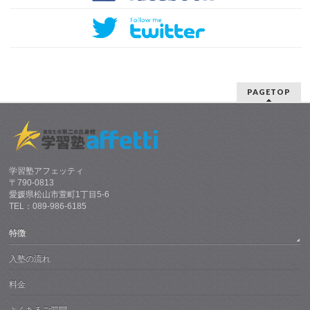
PAGETOP
学習塾アフェッティ
〒790-0813
愛媛県松山市萱町1丁目5-6
TEL：089-986-6185
特徴
入塾の流れ
料金