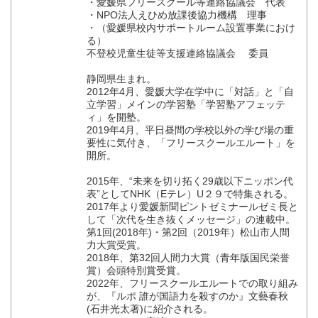
・愛媛県フリースクール等連絡協議会 代表
・NPO法人えひめ放課後協力機構 理事
・（愛媛県校内サポートルーム設置事業におけ
る）
不登校児童生徒等支援連絡協議会 委員
静岡県生まれ。
2012年4月、愛媛大学在学中に「対話」と「自
立学習」メインの学習塾「学習塾アフェッテ
ィ」を開塾。
2019年4月、平日昼間の学校以外の学び場の重
要性に気付き、「フリースクールエルート」を
開所。
2015年、“未来を切り拓く29歳以下ニッポン代
表”としてNHK（Eテレ）U２９で特集される。
2017年より愛媛新聞ピントゼミナールゼミ長と
して「次代を生き抜くメッセージ」の連載中。
第1回(2018年)・第2回（2019年）松山市人間
力大賞受賞。
2018年、第32回人間力大賞（青年版国民栄誉
賞）会頭特別賞受賞。
2022年、フリースクールエルートでの取り組み
が、『ルポ 誰が国語力を殺すのか』文藝春秋
(石井光太著)に紹介される。