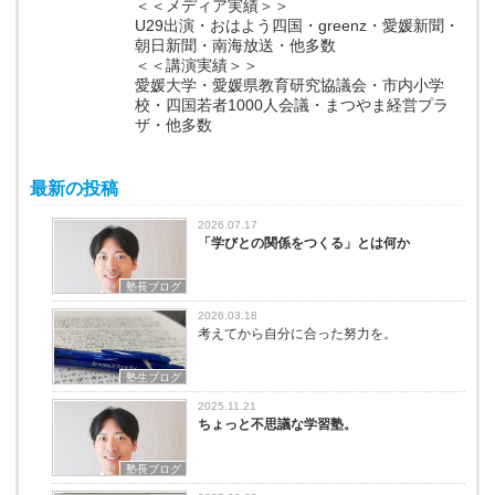
＜＜メディア実績＞＞
U29出演・おはよう四国・greenz・愛媛新聞・
朝日新聞・南海放送・他多数
＜＜講演実績＞＞
愛媛大学・愛媛県教育研究協議会・市内小学
校・四国若者1000人会議・まつやま経営プラ
ザ・他多数
最新の投稿
2026.07.17
「学びとの関係をつくる」とは何か
塾長ブログ
2026.03.18
考えてから自分に合った努力を。
塾生ブログ
2025.11.21
ちょっと不思議な学習塾。
塾長ブログ