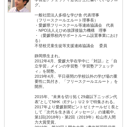
グ。
一般社団法人多様な学び舎 代表理事
（フリースクールエルート理事長）
・愛媛県フリースクール等連絡協議会 代表
・NPO法人えひめ放課後協力機構 理事
・（愛媛県校内サポートルーム設置事業におけ
る）
不登校児童生徒等支援連絡協議会 委員
静岡県生まれ。
2012年4月、愛媛大学在学中に「対話」と「自
立学習」メインの学習塾「学習塾アフェッテ
ィ」を開塾。
2019年4月、平日昼間の学校以外の学び場の重
要性に気付き、「フリースクールエルート」を
開所。
2015年、“未来を切り拓く29歳以下ニッポン代
表”としてNHK（Eテレ）U２９で特集される。
2017年より愛媛新聞ピントゼミナールゼミ長と
して「次代を生き抜くメッセージ」の連載中。
第1回(2018年)・第2回（2019年）松山市人間
力大賞受賞。