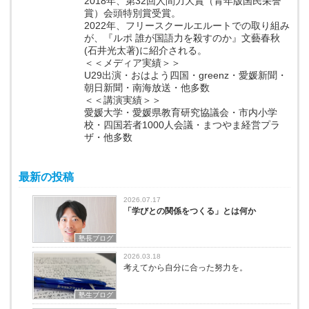
2018年、第32回人間力大賞（青年版国民栄誉
賞）会頭特別賞受賞。
2022年、フリースクールエルートでの取り組み
が、『ルポ 誰が国語力を殺すのか』文藝春秋
(石井光太著)に紹介される。
＜＜メディア実績＞＞
U29出演・おはよう四国・greenz・愛媛新聞・
朝日新聞・南海放送・他多数
＜＜講演実績＞＞
愛媛大学・愛媛県教育研究協議会・市内小学
校・四国若者1000人会議・まつやま経営プラ
ザ・他多数
最新の投稿
2026.07.17
「学びとの関係をつくる」とは何か
塾長ブログ
2026.03.18
考えてから自分に合った努力を。
塾生ブログ